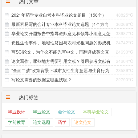
热门文章
2021年药学专业自考本科毕业论文题目（158个）
48825°C
最新容易写的会计专业本科毕业论文选题（4个方向
36066°C
毕业论文开题报告中指导教师意见和领导小组意见怎
33987°C
33个题目）
负性生命事件、地域性贫困与农村光棍问题的形成机
24742°C
么写？
写SCI论文，为什么不能先写中文，再翻译成英文直
24690°C
制研究 ——以大别山村为个案
论文写作，哪些地方需要引用文献？引用参考文献有
24204°C
接投稿？
“全面二孩”政策背景下城市女性生育意愿与生育行为
23589°C
哪些注意事项？
写论文需要的数据去哪里找呢？
22790°C
差异研究
热门标签
毕业设计
毕业论文
会计论文
本科毕业论文
学前教育
论文选题
药学
论文范文