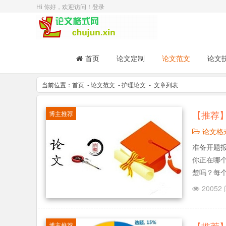
Hi 你好，欢迎访问！
登录
首页
论文定制
论文范文
论文
当前位置：
首页
- 论文范文
-
护理论文
- 文章列表
【推荐
博主推荐
论文格
准备开题报
你正在哪
楚吗？每
告怎样写
20052
什么小窍门
博主推荐