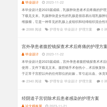
毕业设计
2023-11-22
本毕业设计是2023届成稿，乳腺肿块患者术后疼痛的护
下载见文末。乳腺肿块是女性的乳腺是很容易出现乳腺肿
维腺瘤，它是一种常见的乳腺上皮组织和结缔组织混合性
现为无痛的、.......
2088 阅读
护理专业
毕业设计
护理方案
0 
宫外孕患者腹腔镜探查术术后疼痛的护理方
毕业设计
2023-11-22
本毕业设计是2023届成稿，宫外孕患者腹腔镜探查术术
使用，文件下载见文末。腹腔镜手术创伤小，术后恢复快
于正常子宫腔以外的任何部位的妊娠，常引起出血、休克
日、减轻患者.......
2340 阅读
护理专业
毕业设计
护理方案
0 
经阴道子宫切除术后患者感染的护理方案
论文模板屋
2023-11-21