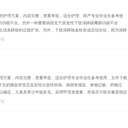
胀的护理方案，内容完整，查重率低，适合护理、助产专业毕业生参考使
的功能不全。另外一种重要病因见于原发性下肢深静脉瓣膜功能不全
现出浅表静脉的迂曲扩张。另外，下肢深静脉血栓形成后综合征，因为深静
评论
护理方案，内容完整，查重率低，适合护理专业毕业生参考使用，文件下载
常见的微血管变态反应性出血性疾病。病因有感染、食物过敏、药物过
难以确定，儿童及青少年较多见。采用甲强龙激素、布洛芬片联合氯雷他定
评论