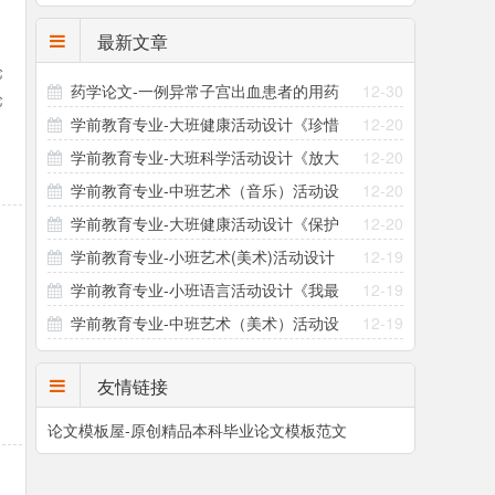
最新文章
论
药学论文-一例异常子宫出血患者的用药
12-30
论
学前教育专业-大班健康活动设计《珍惜
12-20
指导方案设计
可
学前教育专业-大班科学活动设计《放大
12-20
粮食》
学前教育专业-中班艺术（音乐）活动设
12-20
镜的秘密》
学前教育专业-大班健康活动设计《保护
12-20
计《三只小熊》
学前教育专业-小班艺术(美术)活动设计
12-19
眼睛》
学前教育专业-小班语言活动设计《我最
12-19
《撕面条》
学前教育专业-中班艺术（美术）活动设
12-19
爱吃的食物》
计《恐龙的小秘密》
友情链接
论文模板屋-原创精品本科毕业论文模板范文