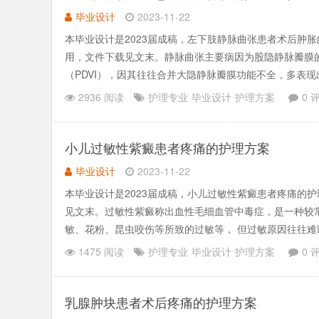
毕业设计
2023-11-22
本毕业设计是2023届成稿，左下肢静脉曲张患者术后肿
用，文件下载见文末。静脉曲张主要病因为股隐静脉瓣膜
（PDVI），因其往往合并大隐静脉瓣膜功能不全，多表
脉回流不畅，发生.......
2936 阅读
护理专业
毕业设计
护理方案
0 
小儿过敏性紫癜患者疼痛的护理方案
毕业设计
2023-11-22
本毕业设计是2023届成稿，小儿过敏性紫癜患者疼痛的
见文末。过敏性紫癜称出血性毛细血管中毒症，是一种较
敏、花粉、昆虫咬伤等所致的过敏等， 但过敏原因往往
片配合饮食护理.......
1475 阅读
护理专业
毕业设计
护理方案
0 
乳腺肿块患者术后疼痛的护理方案