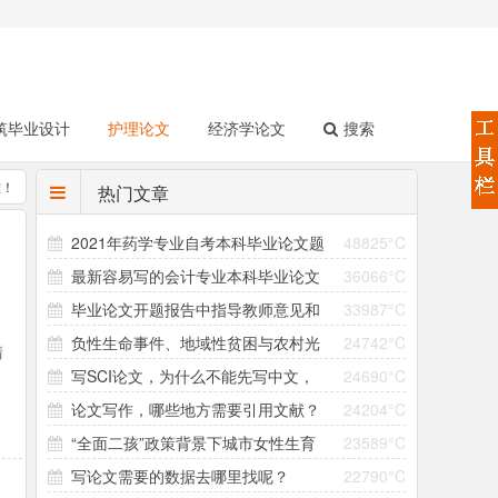
筑毕业设计
护理论文
经济学论文
搜索
难！
热门文章
2021年药学专业自考本科毕业论文题
48825°C
最新容易写的会计专业本科毕业论文
36066°C
目（158个）
毕业论文开题报告中指导教师意见和
33987°C
选题（4个方向33个题目）
负性生命事件、地域性贫困与农村光
24742°C
领导小组意见怎么写？
清
写SCI论文，为什么不能先写中文，
24690°C
棍问题的形成机制研究 ——以大别山村为个案
有
论文写作，哪些地方需要引用文献？
24204°C
再翻译成英文直接投稿？
“全面二孩”政策背景下城市女性生育
23589°C
引用参考文献有哪些注意事项？
写论文需要的数据去哪里找呢？
22790°C
意愿与生育行为差异研究