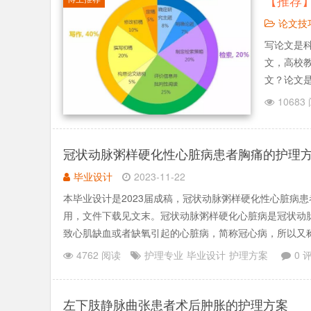
【推荐
论文技
写论文是
文，高校
文？论文
了，写论
10683
以一言不和
冠状动脉粥样硬化性心脏病患者胸痛的护理
毕业设计
2023-11-22
本毕业设计是2023届成稿，冠状动脉粥样硬化性心脏病
用，文件下载见文末。冠状动脉粥样硬化心脏病是冠状动
致心肌缺血或者缺氧引起的心脏病，简称冠心病，所以又
区的胸痛，常为.......
4762 阅读
护理专业
毕业设计
护理方案
0 
左下肢静脉曲张患者术后肿胀的护理方案