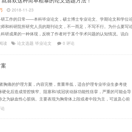
】
就喜欢这种简单粗暴的论文选题方法！
巧
2018-11-23
科研工作的日常——本科毕业论文，硕士博士专业论文、学期论文和学位
教师和科研院所研究人员的期刊论文，不一而足，不写不行。为什么要写
是科研成果的一种体现，反映了作者对于某个学术问题的认知情况。说白
文是为了表达自己的学术观点。所以除了应对期末考试和毕业外，其实还
 阅读
论文选题
毕业论文
0 评论
写论文、一怒冲冠写论文……写论文，就是要“写”论文吗？论.......
方案
患者胸痛的护理方案，内容完整，查重率低，适合护理专业毕业生参考使
脉硬化后造成管腔狭窄、阻塞和/或冠状动脉功能性痉挛，严重的可能会导
称之为缺血性心脏病。主要表现为胸骨体上段或者中段为主，可波及心前
评论