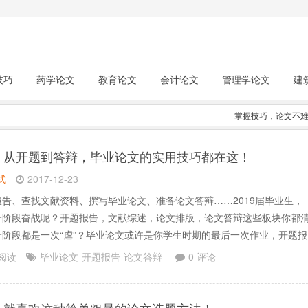
技巧
药学论文
教育论文
会计论文
管理学论文
建
掌握技巧，论文不
】
从开题到答辩，毕业论文的实用技巧都在这！
式
2017-12-23
告、查找文献资料、撰写毕业论文、准备论文答辩……2019届毕业生，
个阶段奋战呢？开题报告，文献综述，论文排版，论文答辩这些板块你都
个阶段都是一次“虐”？毕业论文或许是你学生时期的最后一次作业，开题报
？要解决什么问题，文献去哪里找？论文格式应该怎么编排？答辩时候又
 阅读
毕业论文
开题报告
论文答辩
0 评论
？实用大攻略送给你：开题报告撰写、中英文数据库、论.......