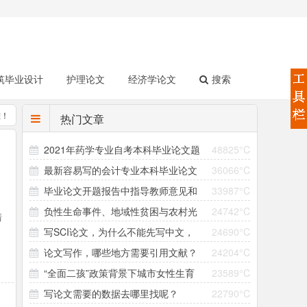
筑毕业设计
护理论文
经济学论文
搜索
难！
热门文章
2021年药学专业自考本科毕业论文题
48825°C
最新容易写的会计专业本科毕业论文
36066°C
目（158个）
毕业论文开题报告中指导教师意见和
33987°C
选题（4个方向33个题目）
负性生命事件、地域性贫困与农村光
24742°C
领导小组意见怎么写？
清
写SCI论文，为什么不能先写中文，
24690°C
棍问题的形成机制研究 ——以大别山村为个案
有
论文写作，哪些地方需要引用文献？
24204°C
再翻译成英文直接投稿？
“全面二孩”政策背景下城市女性生育
23589°C
引用参考文献有哪些注意事项？
写论文需要的数据去哪里找呢？
22790°C
意愿与生育行为差异研究