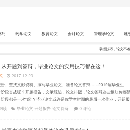
技巧
药学论文
教育论文
会计论文
管理学论文
建
掌握技巧，论文不
】
从开题到答辩，毕业论文的实用技巧都在这！
式
2017-12-23
告、查找文献资料、撰写毕业论文、准备论文答辩……2019届毕业生，
个阶段奋战呢？开题报告，文献综述，论文排版，论文答辩这些板块你都
个阶段都是一次“虐”？毕业论文或许是你学生时期的最后一次作业，开题报
？要解决什么问题，文献去哪里找？论文格式应该怎么编排？答辩时候又
 阅读
毕业论文
开题报告
论文答辩
0 评论
？实用大攻略送给你：开题报告撰写、中英文数据库、论.......