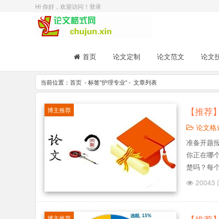
Hi 你好，欢迎访问！
登录
首页
论文定制
论文范文
论文
当前位置：
首页
- 标签“
护理专业
“ - 文章列表
【推荐
博主推荐
论文格
准备开题报
你正在哪
楚吗？每
告怎样写
20043
什么小窍门
博主推荐