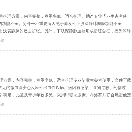
胀的护理方案，内容完整，查重率低，适合护理、助产专业毕业生参考使
的功能不全。另外一种重要病因见于原发性下肢深静脉瓣膜功能不全
现出浅表静脉的迂曲扩张。另外，下肢深静脉血栓形成后综合征，因为深静
评论
护理方案，内容完整，查重率低，适合护理专业毕业生参考使用，文件下载
常见的微血管变态反应性出血性疾病。病因有感染、食物过敏、药物过
难以确定，儿童及青少年较多见。采用甲强龙激素、布洛芬片联合氯雷他定
评论