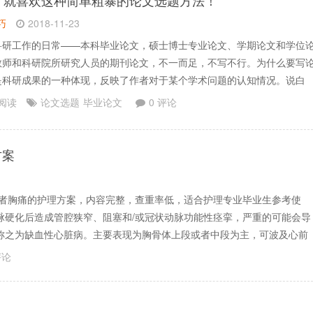
】
就喜欢这种简单粗暴的论文选题方法！
巧
2018-11-23
科研工作的日常——本科毕业论文，硕士博士专业论文、学期论文和学位
教师和科研院所研究人员的期刊论文，不一而足，不写不行。为什么要写
是科研成果的一种体现，反映了作者对于某个学术问题的认知情况。说白
文是为了表达自己的学术观点。所以除了应对期末考试和毕业外，其实还
 阅读
论文选题
毕业论文
0 评论
写论文、一怒冲冠写论文……写论文，就是要“写”论文吗？论.......
方案
患者胸痛的护理方案，内容完整，查重率低，适合护理专业毕业生参考使
脉硬化后造成管腔狭窄、阻塞和/或冠状动脉功能性痉挛，严重的可能会导
称之为缺血性心脏病。主要表现为胸骨体上段或者中段为主，可波及心前
评论