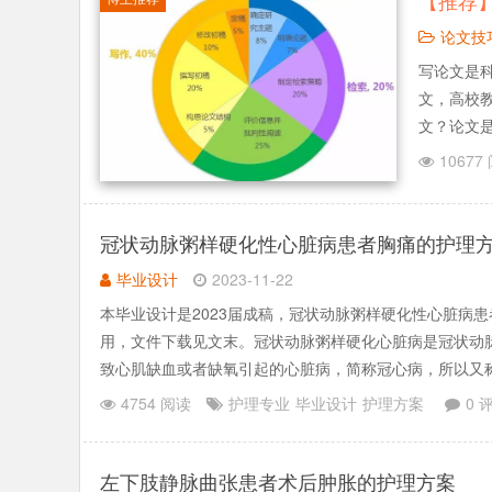
【推荐
论文技
写论文是
文，高校
文？论文
了，写论
10677
以一言不和
冠状动脉粥样硬化性心脏病患者胸痛的护理
毕业设计
2023-11-22
本毕业设计是2023届成稿，冠状动脉粥样硬化性心脏病
用，文件下载见文末。冠状动脉粥样硬化心脏病是冠状动
致心肌缺血或者缺氧引起的心脏病，简称冠心病，所以又
区的胸痛，常为.......
4754 阅读
护理专业
毕业设计
护理方案
0 
左下肢静脉曲张患者术后肿胀的护理方案