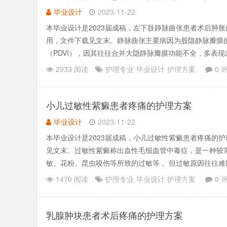
毕业设计
2023-11-22
本毕业设计是2023届成稿，左下肢静脉曲张患者术后肿
用，文件下载见文末。静脉曲张主要病因为股隐静脉瓣膜
（PDVI），因其往往合并大隐静脉瓣膜功能不全，多表
脉回流不畅，发生.......
2933 阅读
护理专业
毕业设计
护理方案
0 
小儿过敏性紫癜患者疼痛的护理方案
毕业设计
2023-11-22
本毕业设计是2023届成稿，小儿过敏性紫癜患者疼痛的
见文末。过敏性紫癜称出血性毛细血管中毒症，是一种较
敏、花粉、昆虫咬伤等所致的过敏等， 但过敏原因往往
片配合饮食护理.......
1470 阅读
护理专业
毕业设计
护理方案
0 
乳腺肿块患者术后疼痛的护理方案