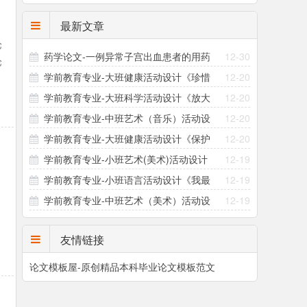
最新文章
论
药学论文-一例异常子宫出血患者的用药
12-30
论
学前教育专业-大班健康活动设计《珍惜
12-20
指导方案设计
可
学前教育专业-大班科学活动设计《放大
12-20
粮食》
学前教育专业-中班艺术（音乐）活动设
12-20
镜的秘密》
学前教育专业-大班健康活动设计《保护
12-20
计《三只小熊》
学前教育专业-小班艺术(美术)活动设计
12-19
眼睛》
学前教育专业-小班语言活动设计《我最
12-19
《撕面条》
学前教育专业-中班艺术（美术）活动设
12-19
爱吃的食物》
计《恐龙的小秘密》
友情链接
论文模板屋-原创精品本科毕业论文模板范文