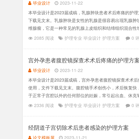
毕业设计
2023-11-22
本毕业设计是2023届成稿，乳腺肿块患者术后疼痛的护
下载见文末。乳腺肿块是女性的乳腺是很容易出现乳腺肿
维腺瘤，它是一种常见的乳腺上皮组织和结缔组织混合性
现为无痛的、.......
2085 阅读
护理专业
毕业设计
护理方案
0 
宫外孕患者腹腔镜探查术术后疼痛的护理方
毕业设计
2023-11-22
本毕业设计是2023届成稿，宫外孕患者腹腔镜探查术术
使用，文件下载见文末。腹腔镜手术创伤小，术后恢复快
于正常子宫腔以外的任何部位的妊娠，常引起出血、休克
日、减轻患者.......
2336 阅读
护理专业
毕业设计
护理方案
0 
经阴道子宫切除术后患者感染的护理方案
论文模板屋
2023-11-21