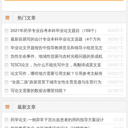
热门文章
2021年药学专业自考本科毕业论文题目（158个）
48825°C
最新容易写的会计专业本科毕业论文选题（4个方向
36066°C
毕业论文开题报告中指导教师意见和领导小组意见怎
33987°C
33个题目）
负性生命事件、地域性贫困与农村光棍问题的形成机
24742°C
么写？
写SCI论文，为什么不能先写中文，再翻译成英文直
24690°C
制研究 ——以大别山村为个案
论文写作，哪些地方需要引用文献？引用参考文献有
24204°C
接投稿？
“全面二孩”政策背景下城市女性生育意愿与生育行为
23589°C
哪些注意事项？
写论文需要的数据去哪里找呢？
22790°C
差异研究
最新文章
药学论文-一例异常子宫出血患者的用药指导方案设计
12-30