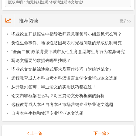
版权声明：
如无特别注明,转载请注明本文地址!
推荐阅读
更多>>
•
毕业论文开题报告中指导教师意见和领导小组意见怎么写？
•
负性生命事件、地域性贫困与农村光棍问题的形成机制研究 ——以大别山村为个案
•
“全面二孩”政策背景下城市女性生育意愿与生育行为差异研究
•
写论文需要的数据去哪里找呢？
•
毕业论文文献综述格式要求及写作技巧（附综述范文）
•
远程教育成人本科自考本科汉语言文学专业毕业论文选题
•
从开题到答辩，毕业论文的实用技巧都在这！
•
论文内容框架怎么写？对三篇论文分析框架的解析
•
远程教育成人本科自考本科市场营销专业毕业论文选题
•
自考本科生物和物理专业毕业论文选题
上一篇
下一篇