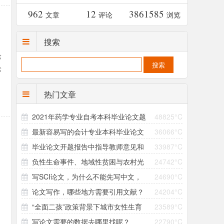
962
12
3861585
文章
评论
浏览
搜索
论
论
可
热门文章
2021年药学专业自考本科毕业论文题
48825°C
最新容易写的会计专业本科毕业论文
36066°C
目（158个）
毕业论文开题报告中指导教师意见和
33987°C
选题（4个方向33个题目）
负性生命事件、地域性贫困与农村光
24742°C
领导小组意见怎么写？
写SCI论文，为什么不能先写中文，
24690°C
棍问题的形成机制研究 ——以大别山村为个案
论文写作，哪些地方需要引用文献？
24204°C
再翻译成英文直接投稿？
“全面二孩”政策背景下城市女性生育
23589°C
引用参考文献有哪些注意事项？
写论文需要的数据去哪里找呢？
22790°C
意愿与生育行为差异研究