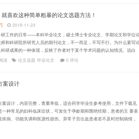
】
就喜欢这种简单粗暴的论文选题方法！
巧
2018-11-23
科研工作的日常——本科毕业论文，硕士博士专业论文、学期论文和学位
教师和科研院所研究人员的期刊论文，不一而足，不写不行。为什么要写
是科研成果的一种体现，反映了作者对于某个学术问题的认知情况。说白
文是为了表达自己的学术观点。所以除了应对期末考试和毕业外，其实还
 阅读
论文选题
毕业论文
0 评论
写论文、一怒冲冠写论文……写论文，就是要“写”论文吗？论.......
方案设计
方案设计，内容完整，查重率低，适合药学毕业生参考使用，文件下载见
是一种常见的妇科临床症状，可发生于孕龄期和围绝经期，患者的主 要表
性疾病、功能失调和医源性损伤。异常子宫出血患者若不及时控制病情，