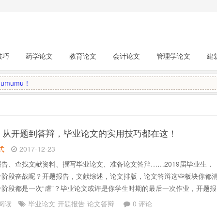
技巧
药学论文
教育论文
会计论文
管理学论文
建
mumu！
】
从开题到答辩，毕业论文的实用技巧都在这！
式
2017-12-23
告、查找文献资料、撰写毕业论文、准备论文答辩……2019届毕业生，
个阶段奋战呢？开题报告，文献综述，论文排版，论文答辩这些板块你都
个阶段都是一次“虐”？毕业论文或许是你学生时期的最后一次作业，开题报
？要解决什么问题，文献去哪里找？论文格式应该怎么编排？答辩时候又
 阅读
毕业论文
开题报告
论文答辩
0 评论
？实用大攻略送给你：开题报告撰写、中英文数据库、论.......