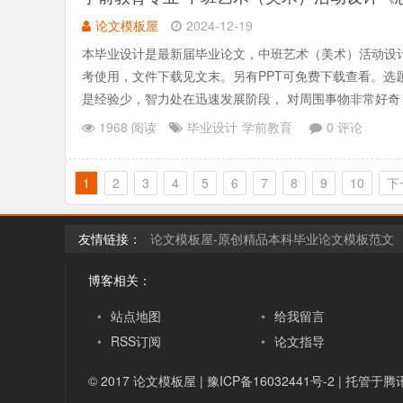
论文模板屋
2024-12-19
本毕业设计是最新届毕业论文，中班艺术（美术）活动设
考使用，文件下载见文末。另有PPT可免费下载查看。
是经验少，智力处在迅速发展阶段， 对周围事物非常好奇，
为什么前.......
1968 阅读
毕业设计
学前教育
0 评论
1
2
3
4
5
6
7
8
9
10
下
友情链接：
论文模板屋-原创精品本科毕业论文模板范文
博客相关：
•
站点地图
•
给我留言
•
RSS订阅
•
论文指导
© 2017
论文模板屋
|
豫ICP备16032441号-2
| 托管于腾