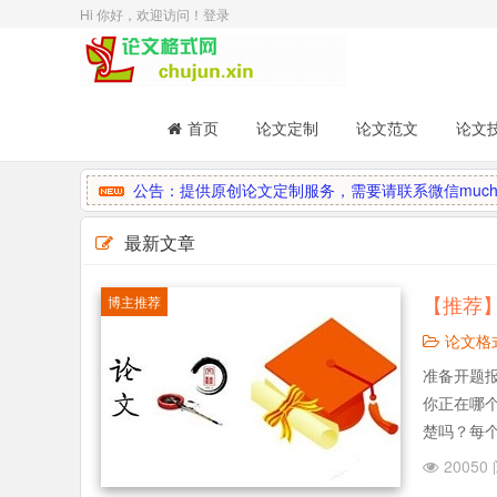
Hi 你好，欢迎访问！
登录
首页
论文定制
论文范文
论文
公告：提供原创论文定制服务，需要请联系微信muchu
最新文章
【推荐
博主推荐
论文格
准备开题报
你正在哪
楚吗？每
告怎样写
20050
什么小窍门