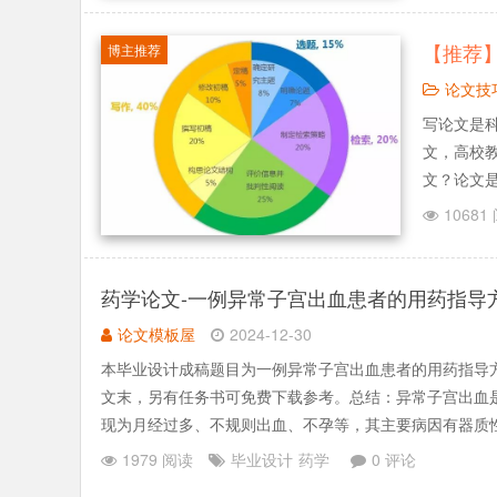
【推荐
博主推荐
论文技
写论文是
文，高校
文？论文
了，写论
10681
以一言不和
药学论文-一例异常子宫出血患者的用药指导
论文模板屋
2024-12-30
本毕业设计成稿题目为一例异常子宫出血患者的用药指导
文末，另有任务书可免费下载参考。总结：异常子宫出血
现为月经过多、不规则出血、不孕等，其主要病因有器质
长时间的子宫出血.......
1979 阅读
毕业设计
药学
0 评论