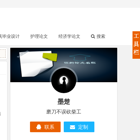
筑毕业设计
护理论文
经济学论文
搜索
墨楚
磨刀不误砍柴工
清
联系
定制
有