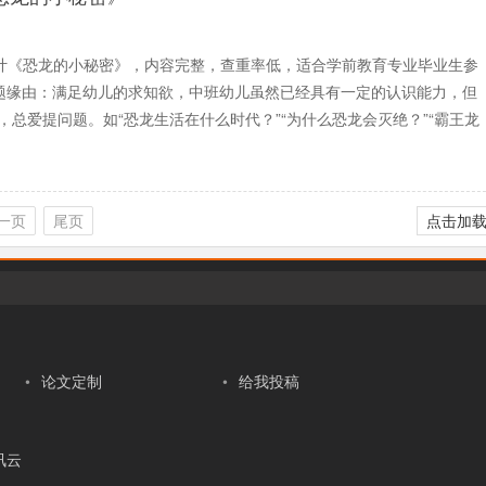
计《恐龙的小秘密》，内容完整，查重率低，适合学前教育专业毕业生参
选题缘由：满足幼儿的求知欲，中班幼儿虽然已经具有一定的认识能力，但
总爱提问题。如“恐龙生活在什么时代？”“为什么恐龙会灭绝？”“霸王龙
一页
尾页
点击加
•
论文定制
•
给我投稿
讯云