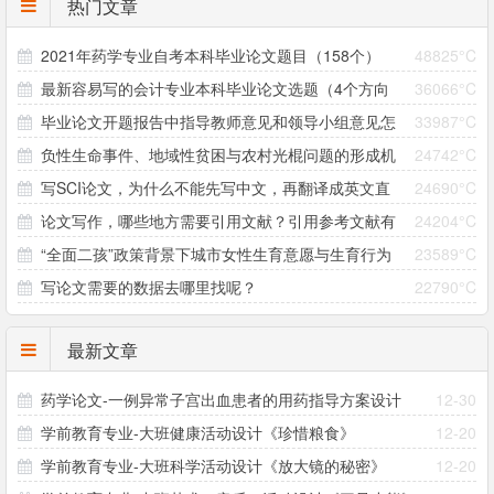
热门文章
2021年药学专业自考本科毕业论文题目（158个）
48825°C
最新容易写的会计专业本科毕业论文选题（4个方向
36066°C
毕业论文开题报告中指导教师意见和领导小组意见怎
33987°C
33个题目）
负性生命事件、地域性贫困与农村光棍问题的形成机
24742°C
么写？
写SCI论文，为什么不能先写中文，再翻译成英文直
24690°C
制研究 ——以大别山村为个案
论文写作，哪些地方需要引用文献？引用参考文献有
24204°C
接投稿？
“全面二孩”政策背景下城市女性生育意愿与生育行为
23589°C
哪些注意事项？
写论文需要的数据去哪里找呢？
22790°C
差异研究
最新文章
药学论文-一例异常子宫出血患者的用药指导方案设计
12-30
学前教育专业-大班健康活动设计《珍惜粮食》
12-20
学前教育专业-大班科学活动设计《放大镜的秘密》
12-20