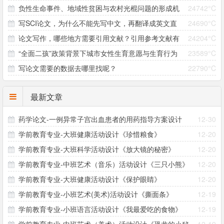
负性生命事件、地域性贫困与农村光棍问题的形成机
24742°C
么写？
写SCI论文，为什么不能先写中文，再翻译成英文直
24690°C
制研究 ——以大别山村为个案
论文写作，哪些地方需要引用文献？引用参考文献有
24204°C
接投稿？
“全面二孩”政策背景下城市女性生育意愿与生育行为
23589°C
哪些注意事项？
写论文需要的数据去哪里找呢？
22790°C
差异研究
最新文章
药学论文-一例异常子宫出血患者的用药指导方案设计
12-30
学前教育专业-大班健康活动设计《珍惜粮食》
12-20
学前教育专业-大班科学活动设计《放大镜的秘密》
12-20
学前教育专业-中班艺术（音乐）活动设计《三只小熊》
12-20
学前教育专业-大班健康活动设计《保护眼睛》
12-20
学前教育专业-小班艺术(美术)活动设计《撕面条》
12-19
学前教育专业-小班语言活动设计《我最爱吃的食物》
12-19