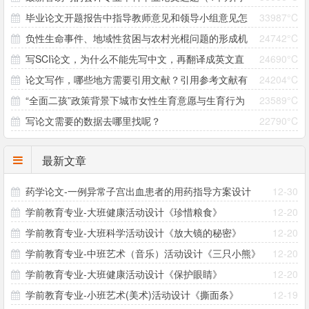
毕业论文开题报告中指导教师意见和领导小组意见怎
33987°C
33个题目）
负性生命事件、地域性贫困与农村光棍问题的形成机
24742°C
么写？
写SCI论文，为什么不能先写中文，再翻译成英文直
24690°C
制研究 ——以大别山村为个案
论文写作，哪些地方需要引用文献？引用参考文献有
24204°C
接投稿？
“全面二孩”政策背景下城市女性生育意愿与生育行为
23589°C
哪些注意事项？
写论文需要的数据去哪里找呢？
22790°C
差异研究
最新文章
药学论文-一例异常子宫出血患者的用药指导方案设计
12-30
学前教育专业-大班健康活动设计《珍惜粮食》
12-20
学前教育专业-大班科学活动设计《放大镜的秘密》
12-20
学前教育专业-中班艺术（音乐）活动设计《三只小熊》
12-20
学前教育专业-大班健康活动设计《保护眼睛》
12-20
学前教育专业-小班艺术(美术)活动设计《撕面条》
12-19