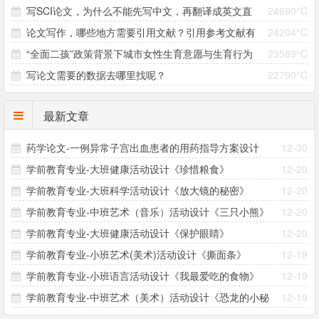
写SCI论文，为什么不能先写中文，再翻译成英文直
24690°C
制研究 ——以大别山村为个案
论文写作，哪些地方需要引用文献？引用参考文献有
24204°C
接投稿？
“全面二孩”政策背景下城市女性生育意愿与生育行为
23589°C
哪些注意事项？
写论文需要的数据去哪里找呢？
22790°C
差异研究
最新文章
药学论文-一例异常子宫出血患者的用药指导方案设计
12-30
学前教育专业-大班健康活动设计《珍惜粮食》
12-20
学前教育专业-大班科学活动设计《放大镜的秘密》
12-20
学前教育专业-中班艺术（音乐）活动设计《三只小熊》
12-20
学前教育专业-大班健康活动设计《保护眼睛》
12-20
学前教育专业-小班艺术(美术)活动设计《撕面条》
12-19
学前教育专业-小班语言活动设计《我最爱吃的食物》
12-19
学前教育专业-中班艺术（美术）活动设计《恐龙的小秘
12-19
密》