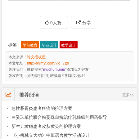
0人赞
分享
标签：
学前教育
毕业设计
教学设计
本文来源：
论文模板屋
本文地址：
http://99myf.com/?id=729
关注我们：
微信搜索“
muchumumu
”添加我为好友
版权声明：
如无特别注明,转载请注明本文地址!
推荐阅读
更多>>
•
急性肠胃炎患者疼痛的护理方案
•
曲妥珠单抗联合帕妥珠单抗治疗乳腺癌的用药指导
•
新生儿黄疸患者皮肤黄染的护理方案
•
《小机械立大功》中班语言教学活动设计