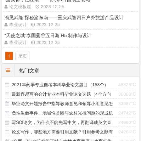
论文模板屋
2023-12-25
渝见武隆·探秘渝东南——重庆武隆四日户外旅游产品设计
毕业设计
2023-12-25
“天使之城”泰国曼谷五日游 H5 制作与设计
毕业设计
2023-12-25
1
尾页
热门文章
2021年药学专业自考本科毕业论文题目（158个）
48825°C
最新容易写的会计专业本科毕业论文选题（4个方向
36066°C
毕业论文开题报告中指导教师意见和领导小组意见怎
33987°C
33个题目）
负性生命事件、地域性贫困与农村光棍问题的形成机
24742°C
么写？
写SCI论文，为什么不能先写中文，再翻译成英文直
24690°C
制研究 ——以大别山村为个案
论文写作，哪些地方需要引用文献？引用参考文献有
24204°C
接投稿？