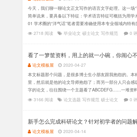
今天，我们聊一聊论文正文写作的语言文字处理。这一场“
简单说来，要具备以下特征：学术语言特征可概括为用学术
01 学术圈的“洋气话”笔者需要准确使用本专业领域内
有.......
2718 阅读
毕业论文
硕士论文
写作规范
0 
看了一箩筐资料，用上的就一小碗，你闹心
论文模板屋
2020-04-27
本文标题那个问题，是很多博士生小朋友跟我抱怨的。本
里，然后就是他的论文导师抱怨了；而另一部分人只会感
字的论文，往往围绕一个主题看了ABCDEFG……一堆资
在论文里，3.......
3166 阅读
论文选题
写作规范
硕士论文
0 
新手怎么完成科研论文？针对初学者的问题
论文模板屋
2020-04-14