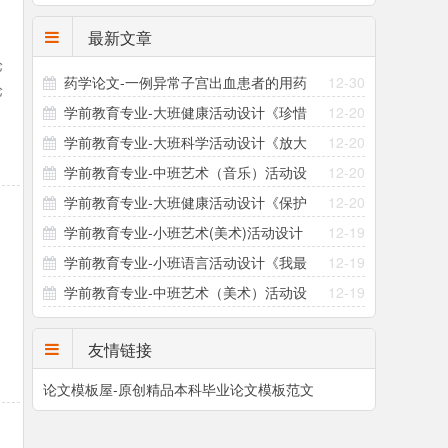
最新文章
论
药学论文-一例异常子宫出血患者的用药
12-30
论
学前教育专业-大班健康活动设计《珍惜
12-20
指导方案设计
可
学前教育专业-大班科学活动设计《放大
12-20
粮食》
学前教育专业-中班艺术（音乐）活动设
12-20
镜的秘密》
学前教育专业-大班健康活动设计《保护
12-20
计《三只小熊》
学前教育专业-小班艺术(美术)活动设计
12-19
眼睛》
学前教育专业-小班语言活动设计《我最
12-19
《撕面条》
学前教育专业-中班艺术（美术）活动设
12-19
爱吃的食物》
计《恐龙的小秘密》
友情链接
论文模板屋-原创精品本科毕业论文模板范文