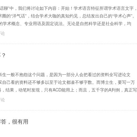
话聊”中，我们将讨论如下内容：开始！学术语言特征所谓学术语言文字
圈的“洋气话”，结合学术大咖的真知灼见，总结发出自己的“学术心声”。
特有的学术概念、专业用语及固定说法。无论是自然科学还是社会科学，均
评论
不？
科生一般不抱怨这个问题，是因为一部分人会把看过的资料全写进论文
叹自己看的资料还不够多以至于论文都凑不够字数。而博士生，要写一万
料，结果，动笔时发现，只有ACD能用上；而且，五千字的A判例，真正写
评论
解答，很有用