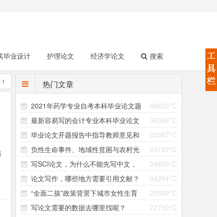
筑毕业设计
护理论文
经济学论文
搜索
难！
热门文章
2021年药学专业自考本科毕业论文题
48825°C
最新容易写的会计专业本科毕业论文
36066°C
目（158个）
毕业论文开题报告中指导教师意见和
33987°C
选题（4个方向33个题目）
负性生命事件、地域性贫困与农村光
24742°C
领导小组意见怎么写？
清
写SCI论文，为什么不能先写中文，
24690°C
棍问题的形成机制研究 ——以大别山村为个案
有
论文写作，哪些地方需要引用文献？
24204°C
再翻译成英文直接投稿？
“全面二孩”政策背景下城市女性生育
23589°C
引用参考文献有哪些注意事项？
写论文需要的数据去哪里找呢？
22790°C
意愿与生育行为差异研究