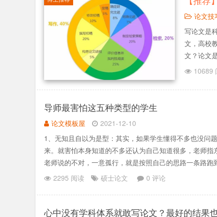
【推荐
论文技
写论文是
文，高校
文？论文
了，写论
10689
以一言不和
导师最害怕这五种类型的学生
论文模板屋
2021-12-10
1、无知且自以为是型：其实，如果学生懂得不多也没问
来。就害怕本身知道的不多还认为自己知道很多，老师指
老师说的不对，一意孤行，就是按照自己的思路一条路跑
按基本规律做事情，.......
2295 阅读
硕士论文
0 评论
心中没有学科体系就敢写论文？最好的结果