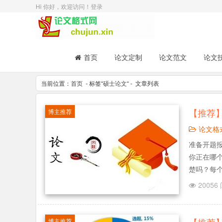
Hi 你好，欢迎访问！
登录
首页
论文定制
论文范文
论文
当前位置：
首页
- 标签“
硕士论文
“ - 文章列表
【推荐
博主推荐
论文格
准备开题报
你正在哪
楚吗？每
告怎样写
20056
什么小窍门
博主推荐