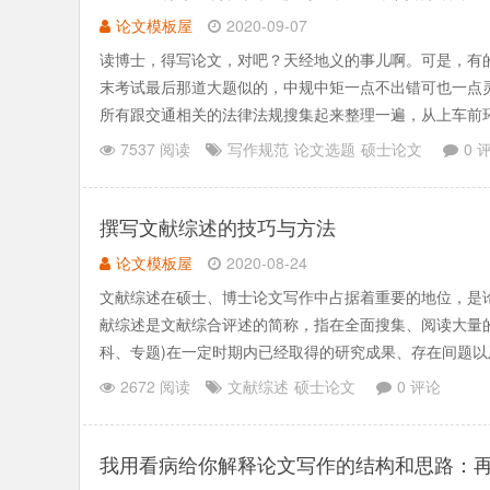
论文模板屋
2020-09-07
读博士，得写论文，对吧？天经地义的事儿啊。可是，有
末考试最后那道大题似的，中规中矩一点不出错可也一点灵
所有跟交通相关的法律法规搜集起来整理一遍，从上车前
了。你问他有啥见.......
7537 阅读
写作规范
论文选题
硕士论文
0 
撰写文献综述的技巧与方法
论文模板屋
2020-08-24
文献综述在硕士、博士论文写作中占据着重要的地位，是
献综述是文献综合评述的简称，指在全面搜集、阅读大量
科、专题)在一定时期内已经取得的研究成果、存在间题以
综合分析.......
2672 阅读
文献综述
硕士论文
0 评论
我用看病给你解释论文写作的结构和思路：