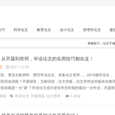
技巧
药学论文
教育论文
会计论文
管理学论文
建
掌握技巧，论文不
】
从开题到答辩，毕业论文的实用技巧都在这！
式
2017-12-23
告、查找文献资料、撰写毕业论文、准备论文答辩……2019届毕业生，
个阶段奋战呢？开题报告，文献综述，论文排版，论文答辩这些板块你都
个阶段都是一次“虐”？毕业论文或许是你学生时期的最后一次作业，开题报
？要解决什么问题，文献去哪里找？论文格式应该怎么编排？答辩时候又
 阅读
毕业论文
开题报告
论文答辩
0 评论
？实用大攻略送给你：开题报告撰写、中英文数据库、论.......