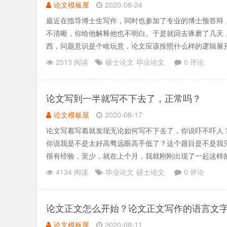
论文模板屋
2020-08-24
最近在指导博士生写作，同时也参加了专业的博士预答辩
不清晰，你给他解释他也不明白。于是就回去琢磨了几天
西，问题意识是个啥玩意，论文应该按照什么样的逻辑展
对这个问题的结论是什.......
2513 阅读
硕士论文
毕业论文
0 评论
论文写到一半就写不下去了，正常吗？
论文模板屋
2020-08-17
论文写着写着就发现无论如何写不下去了，你说吓不吓人
你说我是不是太好高骛远眼高手低了？这个题目是不是我完
很有经验，至少，就在上个月，我就刚刚出现了一起这样的
咱得问两个.......
4134 阅读
毕业论文
硕士论文
0 评论
论文正文怎么开始？论文正文写作的语言文
论文模板屋
2020-08-11