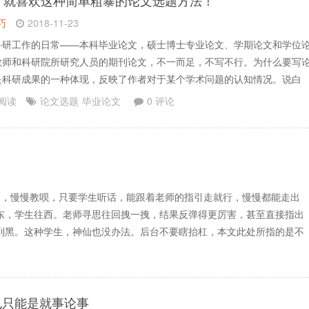
】
就喜欢这种简单粗暴的论文选题方法！
巧
2018-11-23
科研工作的日常——本科毕业论文，硕士博士专业论文、学期论文和学位
教师和科研院所研究人员的期刊论文，不一而足，不写不行。为什么要写
是科研成果的一种体现，反映了作者对于某个学术问题的认知情况。说白
文是为了表达自己的学术观点。所以除了应对期末考试和毕业外，其实还
 阅读
论文选题
毕业论文
0 评论
写论文、一怒冲冠写论文……写论文，就是要“写”论文吗？论.......
题，慢慢教呗，只要学生听话，能跟着老师的指引走就行，慢慢都能走出
东，学生往西。老师寻思往回拽一拽，结果反弹得更厉害，甚至直接指出
到黑。这种学生，神仙也没办法。后台不要瞎抬杠，本文此处所指的是不
也只能是就事论事